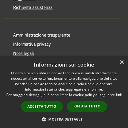
Richiesta assistenza
Amministrazione trasparente
Informativa privacy
Note legali
×
Dichiarazione di accessibilità
Informazioni sui cookie
Questo sito web utilizza cookie tecnici e assimilati strettamente
necessari al corretto funzionamento e alla navigazione del sito,
nonché un cookie tecnico analitico al solo fine di elaborare
informazioni statistiche, aggregate e anonime.
RSS
Copyright © 2026 • Comune di
Per maggiori dettagli, può consultare la cookie policy al seguente
link
Accessibilità
Cervia • Powered by
Privacy
Municipium
Accesso
•
RIFIUTA TUTTO
ACCETTA TUTTO
Cookie
redazione
Mappa del sito
MOSTRA DETTAGLI