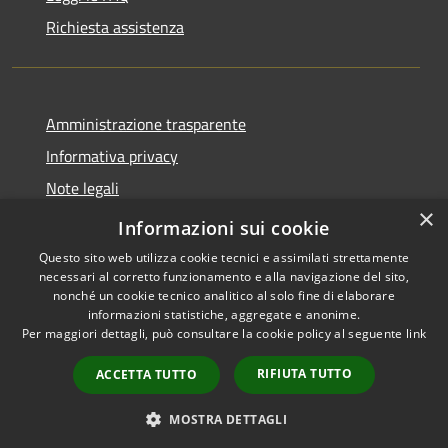
Richiesta assistenza
Amministrazione trasparente
Informativa privacy
Note legali
×
Dichiarazione di accessibilità
Informazioni sui cookie
Questo sito web utilizza cookie tecnici e assimilati strettamente
necessari al corretto funzionamento e alla navigazione del sito,
nonché un cookie tecnico analitico al solo fine di elaborare
informazioni statistiche, aggregate e anonime.
RSS
Copyright © 2026 • Comune di
Per maggiori dettagli, può consultare la cookie policy al seguente
link
Accessibilità
Cervia • Powered by
Privacy
Municipium
Accesso
•
RIFIUTA TUTTO
ACCETTA TUTTO
Cookie
redazione
Mappa del sito
MOSTRA DETTAGLI