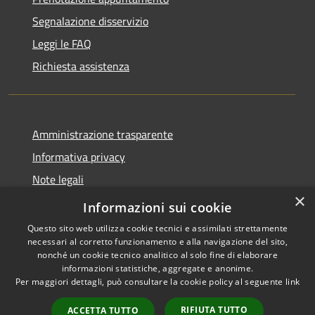
Segnalazione disservizio
Leggi le FAQ
Richiesta assistenza
Amministrazione trasparente
Informativa privacy
Note legali
×
Dichiarazione di accessibilità
Informazioni sui cookie
Questo sito web utilizza cookie tecnici e assimilati strettamente
necessari al corretto funzionamento e alla navigazione del sito,
nonché un cookie tecnico analitico al solo fine di elaborare
informazioni statistiche, aggregate e anonime.
RSS
Copyright © 2026 • Comune di
Per maggiori dettagli, può consultare la cookie policy al seguente
link
Accessibilità
Cervia • Powered by
Privacy
Municipium
Accesso
•
RIFIUTA TUTTO
ACCETTA TUTTO