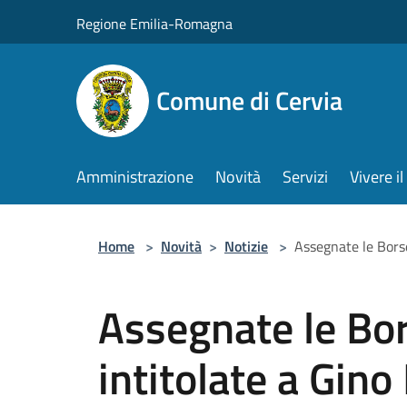
Salta al contenuto principale
Regione Emilia-Romagna
Comune di Cervia
Amministrazione
Novità
Servizi
Vivere 
Home
>
Novità
>
Notizie
>
Assegnate le Borse
Assegnate le Bor
intitolate a Gino