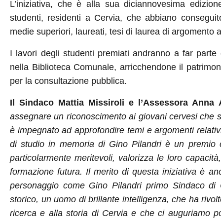
L’iniziativa, che è alla sua dici
annove
sima edizione
studenti, residenti a Cervia, che abbiano conseguit
medie superiori, laureati, tesi di laurea di argomento at
I lavori degli studenti premiati andranno a far part
nella Biblioteca Comunale, arricchendone il patrimo
per la consultazione pubblica.
Il Sindaco Mattia Missiroli e l’Assessor
a Anna A
assegnare un riconoscimento ai giovani cervesi che si 
è impegnato ad approfondire temi e argomenti relativi
di studio in memoria di Gino Pilandri è un premio c
particolarmente meritevoli, valorizza le loro capacit
formazione futura. Il merito di questa iniziativa è an
personaggio come Gino Pilandri primo Sindaco di Ce
storico, un uomo di brillante intelligenza, che ha rivol
ricerca e alla storia di Cervia e che ci auguriamo 