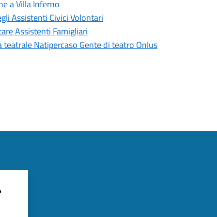
ne a Villa Inferno
li Assistenti Civici Volontari
are Assistenti Famigliari
a teatrale Natipercaso Gente di teatro Onlus
?