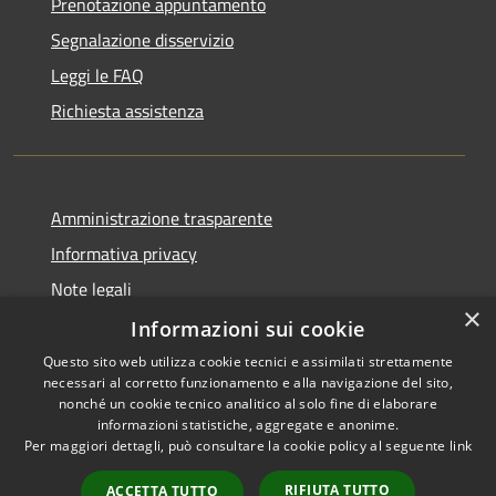
Prenotazione appuntamento
Segnalazione disservizio
Leggi le FAQ
Richiesta assistenza
Amministrazione trasparente
Informativa privacy
Note legali
×
Dichiarazione di accessibilità
Informazioni sui cookie
Questo sito web utilizza cookie tecnici e assimilati strettamente
necessari al corretto funzionamento e alla navigazione del sito,
nonché un cookie tecnico analitico al solo fine di elaborare
informazioni statistiche, aggregate e anonime.
RSS
Copyright © 2026 • Comune di
Per maggiori dettagli, può consultare la cookie policy al seguente
link
Accessibilità
Cervia • Powered by
Privacy
Municipium
Accesso
•
RIFIUTA TUTTO
ACCETTA TUTTO