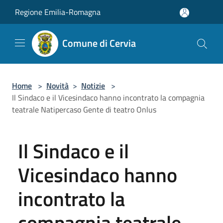
Salta al contenuto principale
Regione Emilia-Romagna
Comune di Cervia
Home
>
Novità
>
Notizie
>
Il Sindaco e il Vicesindaco hanno incontrato la compagnia
teatrale Natipercaso Gente di teatro Onlus
Il Sindaco e il
Vicesindaco hanno
incontrato la
compagnia teatrale