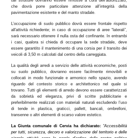
tali strutture dovranno essere rimosse a cura dell’autorizzato,
che dovrà porre particolare attenzione all’integrità della
pavimentazione esistente e del manto stradale.
L’occupazione di suolo pubblico dovrà essere frontale rispetto
all'attività richiedente; in caso di occupazione di aree “laterali”,
sarà necessario ottenere il nulla osta del confinante. In entrambi
i casi, qualora si chieda di occupare la sede stradale, deve
essere garantito il mantenimento di una corsia per il transito dei
veicoli di 3,50 m calcolati dal centro della carreggiata.
La qualità degli arredi
a servizio delle attività economiche, posti
su suolo pubblico, dovranno essere facilmente rimovibili e
collocati in modo funzionale e armonico nello spazio, avendo
riguardo del contesto storico e architettonico nel quale si
trovano. Tutti gli elementi di arredo devono essere caratterizzati
da sobrietà ed eleganza, privi di scritte pubblicitarie e
preferibilmente realizzati con materiali naturali escludendo l’uso
di tende in plastica, graticci, pallett, bancali, ombrelloni,
transenne o altri elementi di scarso valore estetico.
La Giunta comunale di Cervia ha dichiarato:
“Accessibilità
per tutti, sicurezza, decoro e valorizzazione del territorio e delle