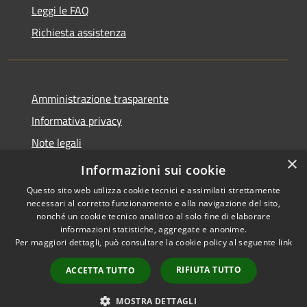
Leggi le FAQ
Richiesta assistenza
Amministrazione trasparente
Informativa privacy
Note legali
×
Dichiarazione di accessibilità
Informazioni sui cookie
Questo sito web utilizza cookie tecnici e assimilati strettamente
necessari al corretto funzionamento e alla navigazione del sito,
nonché un cookie tecnico analitico al solo fine di elaborare
informazioni statistiche, aggregate e anonime.
RSS
Copyright © 2026 • Comune di
Per maggiori dettagli, può consultare la cookie policy al seguente
link
Accessibilità
Cervia • Powered by
Privacy
Municipium
Accesso
•
RIFIUTA TUTTO
ACCETTA TUTTO
Cookie
redazione
Mappa del sito
MOSTRA DETTAGLI