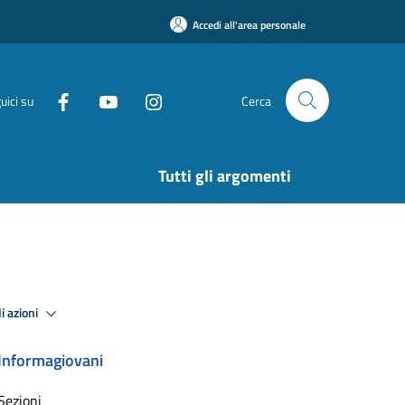
Accedi all'area personale
uici su
Cerca
Tutti gli argomenti
i azioni
Informagiovani
Sezioni