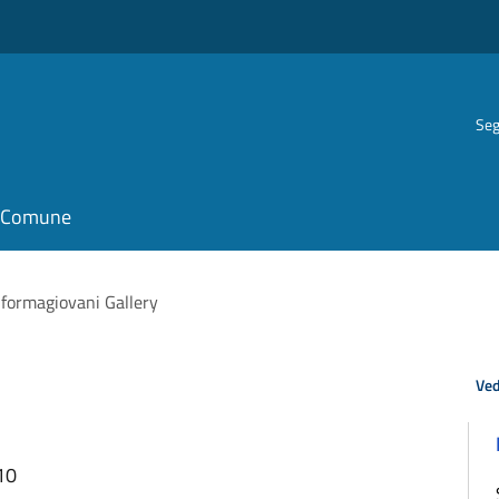
Seg
il Comune
nformagiovani Gallery
Ved
10