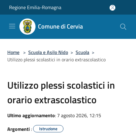
Salta al contenuto principale
Regione Emilia-Romagna
Comune di Cervia
Home
>
Scuola e Asilo Nido
>
Scuola
>
Utilizzo plessi scolastici in orario extrascolastico
Utilizzo plessi scolastici in
orario extrascolastico
Ultimo aggiornamento
: 7 agosto 2026, 12:15
Argomenti
:
Istruzione