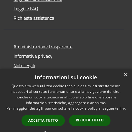
Leggi le FAQ
Richiesta assistenza
Amministrazione trasparente
Informativa privacy
Note legali
×
Dichiarazione di accessibilità
Informazioni sui cookie
Questo sito web utilizza cookie tecnici e assimilati strettamente
necessari al corretto funzionamento e alla navigazione del sito,
nonché un cookie tecnico analitico al solo fine di elaborare
informazioni statistiche, aggregate e anonime.
RSS
Copyright © 2026 • Comune di
Per maggiori dettagli, può consultare la cookie policy al seguente
link
Accessibilità
Cervia • Powered by
Privacy
Municipium
Accesso
•
RIFIUTA TUTTO
ACCETTA TUTTO
Cookie
redazione