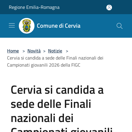
Salta al contenuto principale
Regione Emilia-Romagna
Comune di Cervia
Home
>
Novità
>
Notizie
>
Cervia si candida a sede delle Finali nazionali dei
Campionati giovanili 2026 della FIGC
Cervia si candida a
sede delle Finali
nazionali dei
Campionati giovanili