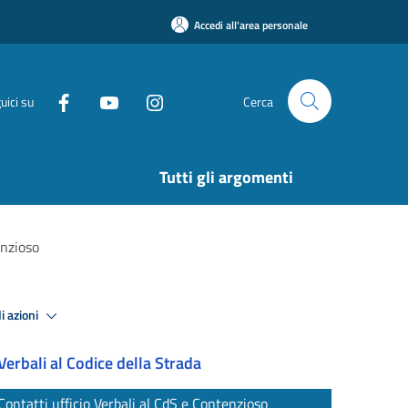
Accedi all'area personale
uici su
Cerca
Tutti gli argomenti
enzioso
i azioni
Verbali al Codice della Strada
Contatti ufficio Verbali al CdS e Contenzioso