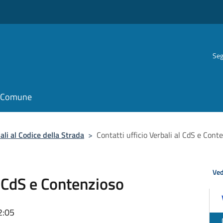
Seg
il Comune
ali al Codice della Strada
>
Contatti ufficio Verbali al CdS e Cont
Ved
al CdS e Contenzioso
2:05