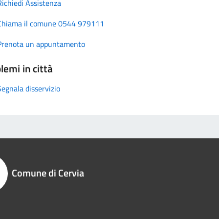
Richiedi Assistenza
Chiama il comune 0544 979111
Prenota un appuntamento
lemi in città
Segnala disservizio
Comune di Cervia