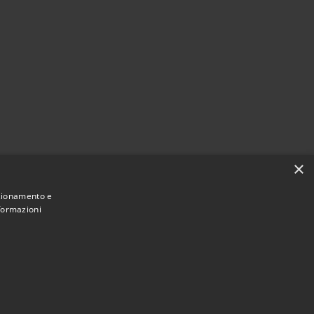
×
nzionamento e
nformazioni
Municipium
Accesso redazione
di Cervia • Powered by
•