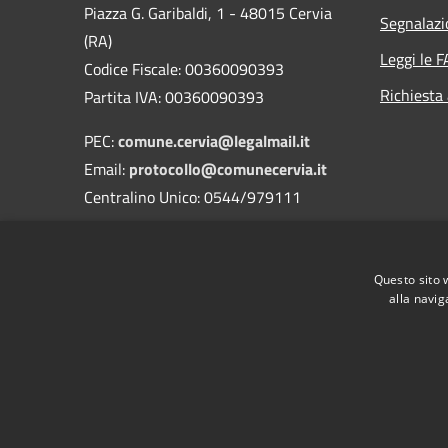
Piazza G. Garibaldi, 1 - 48015 Cervia
Segnalazi
(RA)
Leggi le 
Codice Fiscale: 00360090393
Richiesta
Partita IVA: 00360090393
PEC:
comune.cervia@legalmail.it
Email:
protocollo@comunecervia.it
Centralino Unico: 0544/979111
Codice Univoco: UFIXJW
Nome dell'ufficio: Uff_eFatturaPA
Questo sito 
Codice ISTAT: 039007
alla navig
RSS
Accessibilità
Privacy
Cookie
Mappa de