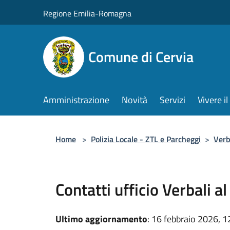
Salta al contenuto principale
Regione Emilia-Romagna
Comune di Cervia
Amministrazione
Novità
Servizi
Vivere 
Home
>
Polizia Locale - ZTL e Parcheggi
>
Verb
Contatti ufficio Verbali 
Ultimo aggiornamento
: 16 febbraio 2026, 1