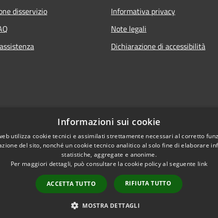
one disservizio
Informativa privacy
FAQ
Note legali
 assistenza
Dichiarazione di accessibilità
Informazioni sui cookie
web utilizza cookie tecnici e assimilati strettamente necessari al corretto fu
azione del sito, nonché un cookie tecnico analitico al solo fine di elaborare i
statistiche, aggregate e anonime.
Per maggiori dettagli, può consultare la cookie policy al seguente
link
RIFIUTA TUTTO
ACCETTA TUTTO
l sito
Copyright © 2026 • Comune 
MOSTRA DETTAGLI