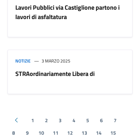
Lavori Pubblici via Castiglione partono i
lavori di asfaltatura
NOTIZIE
3 MARZO 2025
STRAordinariamente Libera di
1
2
3
4
5
6
7
Pagina precedente
8
9
10
11
12
13
14
15